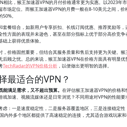
dVPN相比，猴王加速器VPN的月付价格通常更为实惠。以2023年市场
属于高端市场定位。而猴王加速器VPN的月费一般在8-10美元之间
50%。
动和套餐组合，如新用户专享折扣、长线订阅优惠、推荐奖励等，
全性方面的表现并未逊色，甚至在部分指标上优于部分高价竞争者
基础上获得优质体验。
时，价格固然重要，但结合其服务质量和售后支持更为关键。猴王
无后顾之忧。总的来说，猴王加速器VPN在价格方面具有明显优
考
TechRadar的VPN价格分析
，以便做出更明智的选择。
择最适合的VPN？
保既能满足需求，又不超出预算。
在评估猴王加速器VPN的价格
游戏加速、视频流媒体还是日常浏览？不同用途对VPN的性能要
考虑：一是速度稳定性，二是服务器覆盖地区，三是连接稳定性，
其在国内外多个地区都提供了高速稳定的连接，尤其适合游戏玩家